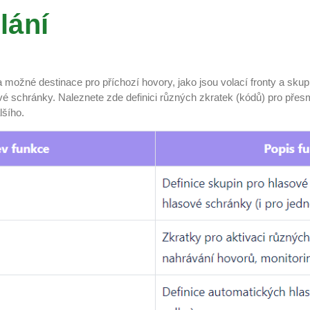
lání
 možné destinace pro příchozí hovory, jako jsou volací fronty a sku
é schránky. Naleznete zde definici různých zkratek (kódů) pro pře
lšího.