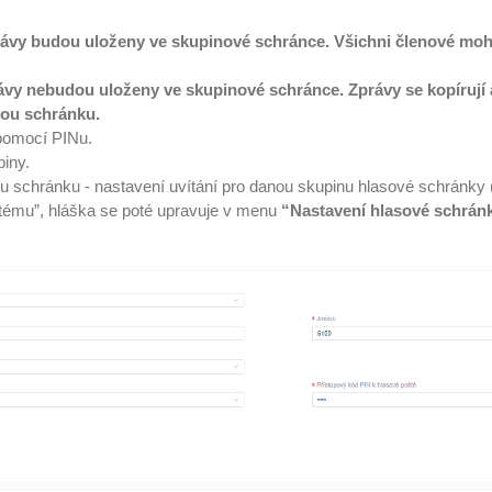
právy budou uloženy ve skupinové schránce. Všichni členové mo
ávy nebudou uloženy ve skupinové schránce. Zprávy se kopírují a 
ovou schránku.
pomocí PINu.
piny.
ou schránku - nastavení uvítání pro danou skupinu hlasové schránky
tému”, hláška se poté upravuje v menu
“Nastavení hlasové schrán