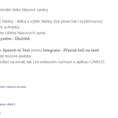
nimální dobu hlasové zprávy
é hlášky - délka a výběr hlášky (lze ponechat i systémovou)
vé schránky
ho čištění hlasových zpráv
ystém - Úložiště
ce
Speech to Text
(menu
Integrace - Převod řeči na text
)
 do textové podoby
asílání na email, tak i ve webovém rozhraní a aplikaci LINKUS