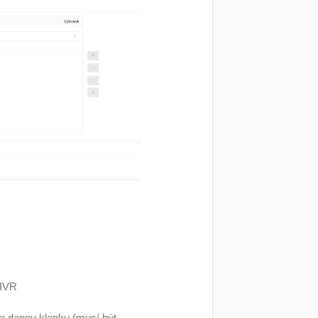
 IVR
na danou klapku (musí být