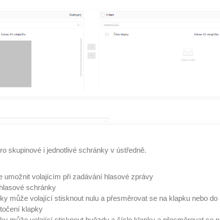
o skupinové i jednotlivé schránky v ústředně.
e umožnit volajícím při zadávání hlasové zprávy
 hlasové schránky
y může volající stisknout nulu a přesměrovat se na klapku nebo do
točení klapky
y může volající stisknout hvězdu a číslo klapky a přesměrovat se 